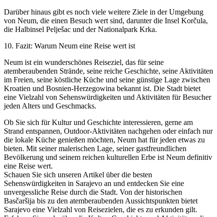
Darüber hinaus gibt es noch viele weitere Ziele in der Umgebung
von Neum, die einen Besuch wert sind, darunter die Insel Korčula,
die Halbinsel Pelješac und der Nationalpark Krka.
10. Fazit: Warum Neum eine Reise wert ist
Neum ist ein wunderschönes Reiseziel, das für seine
atemberaubenden Strände, seine reiche Geschichte, seine Aktivitäten
im Freien, seine köstliche Küche und seine günstige Lage zwischen
Kroatien und Bosnien-Herzegowina bekannt ist. Die Stadt bietet
eine Vielzahl von Sehenswürdigkeiten und Aktivitäten für Besucher
jeden Alters und Geschmacks.
Ob Sie sich für Kultur und Geschichte interessieren, gerne am
Strand entspannen, Outdoor-Aktivitäten nachgehen oder einfach nur
die lokale Küche genießen möchten, Neum hat für jeden etwas zu
bieten. Mit seiner malerischen Lage, seiner gastfreundlichen
Bevölkerung und seinem reichen kulturellen Erbe ist Neum definitiv
eine Reise wert.
Schauen Sie sich unseren Artikel über die besten
Sehenswürdigkeiten in Sarajevo an und entdecken Sie eine
unvergessliche Reise durch die Stadt. Von der historischen
Basčaršija bis zu den atemberaubenden Aussichtspunkten bietet
Sarajevo eine Vielzahl von Reisezielen, die es zu erkunden gilt.