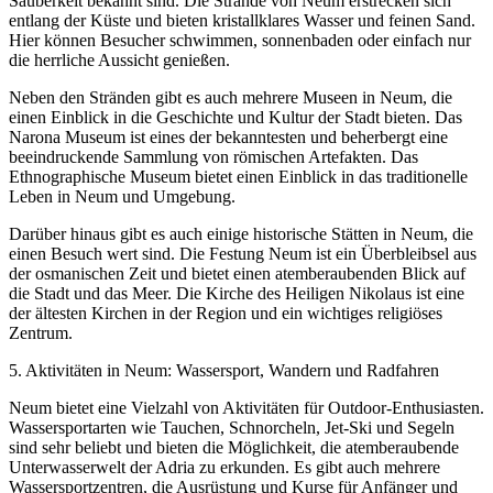
Sauberkeit bekannt sind. Die Strände von Neum erstrecken sich
entlang der Küste und bieten kristallklares Wasser und feinen Sand.
Hier können Besucher schwimmen, sonnenbaden oder einfach nur
die herrliche Aussicht genießen.
Neben den Stränden gibt es auch mehrere Museen in Neum, die
einen Einblick in die Geschichte und Kultur der Stadt bieten. Das
Narona Museum ist eines der bekanntesten und beherbergt eine
beeindruckende Sammlung von römischen Artefakten. Das
Ethnographische Museum bietet einen Einblick in das traditionelle
Leben in Neum und Umgebung.
Darüber hinaus gibt es auch einige historische Stätten in Neum, die
einen Besuch wert sind. Die Festung Neum ist ein Überbleibsel aus
der osmanischen Zeit und bietet einen atemberaubenden Blick auf
die Stadt und das Meer. Die Kirche des Heiligen Nikolaus ist eine
der ältesten Kirchen in der Region und ein wichtiges religiöses
Zentrum.
5. Aktivitäten in Neum: Wassersport, Wandern und Radfahren
Neum bietet eine Vielzahl von Aktivitäten für Outdoor-Enthusiasten.
Wassersportarten wie Tauchen, Schnorcheln, Jet-Ski und Segeln
sind sehr beliebt und bieten die Möglichkeit, die atemberaubende
Unterwasserwelt der Adria zu erkunden. Es gibt auch mehrere
Wassersportzentren, die Ausrüstung und Kurse für Anfänger und