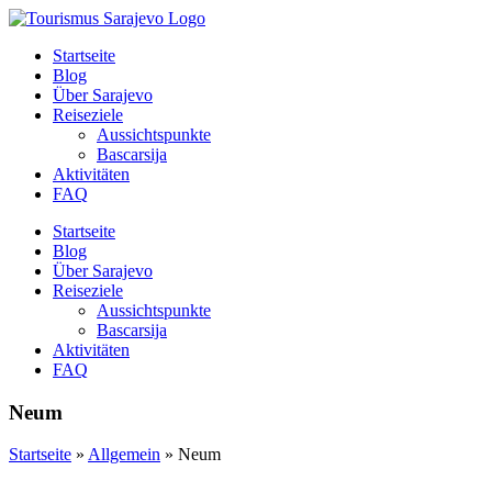
Zum
Inhalt
Startseite
wechseln
Blog
Über Sarajevo
Reiseziele
Aussichtspunkte
Bascarsija
Aktivitäten
FAQ
Startseite
Blog
Über Sarajevo
Reiseziele
Aussichtspunkte
Bascarsija
Aktivitäten
FAQ
Neum
Startseite
»
Allgemein
»
Neum