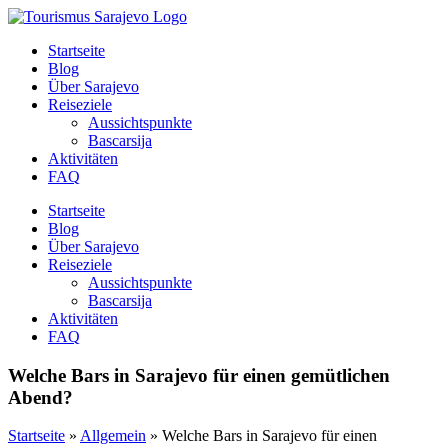
Zum
Inhalt
Startseite
wechseln
Blog
Über Sarajevo
Reiseziele
Aussichtspunkte
Bascarsija
Aktivitäten
FAQ
Startseite
Blog
Über Sarajevo
Reiseziele
Aussichtspunkte
Bascarsija
Aktivitäten
FAQ
Welche Bars in Sarajevo für einen gemütlichen
Abend?
Startseite
»
Allgemein
»
Welche Bars in Sarajevo für einen